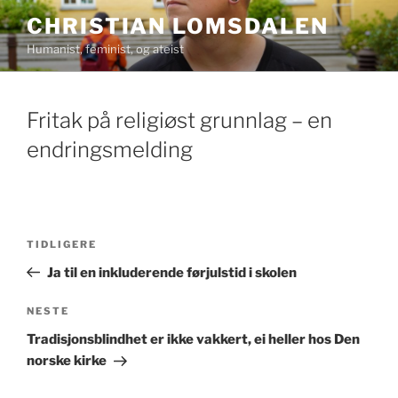
Gå
CHRISTIAN LOMSDALEN
til
Humanist, feminist, og ateist
innhold
Fritak på religiøst grunnlag – en
endringsmelding
Innleggsnavigasjon
Forrige
TIDLIGERE
innlegg
Ja til en inkluderende førjulstid i skolen
Neste
NESTE
innlegg
Tradisjonsblindhet er ikke vakkert, ei heller hos Den
norske kirke