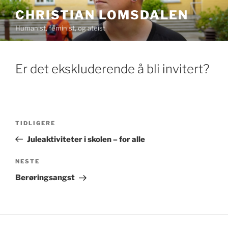
Gå
CHRISTIAN LOMSDALEN
til
Humanist, feminist, og ateist
innhold
Er det ekskluderende å bli invitert?
Innleggsnavigasjon
Forrige
TIDLIGERE
innlegg
Juleaktiviteter i skolen – for alle
Neste
NESTE
innlegg
Berøringsangst