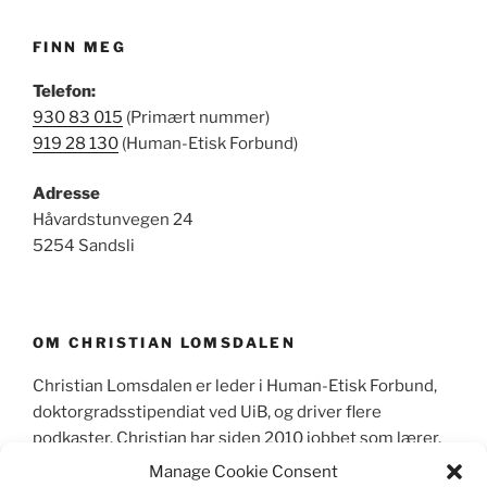
FINN MEG
Telefon:
930 83 015
(Primært nummer)
919 28 130
(Human-Etisk Forbund)
Adresse
Håvardstunvegen 24
5254 Sandsli
OM CHRISTIAN LOMSDALEN
Christian Lomsdalen er leder i Human-Etisk Forbund,
doktorgradsstipendiat ved UiB, og driver flere
podkaster. Christian har siden 2010 jobbet som lærer,
primært sett som lektor i videregående skole og
Manage Cookie Consent