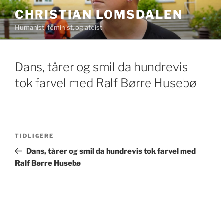
Gå
CHRISTIAN LOMSDALEN
til
Humanist, feminist, og ateist
innhold
Dans, tårer og smil da hundrevis
tok farvel med Ralf Børre Husebø
Innleggsnavigasjon
Forrige
TIDLIGERE
innlegg
Dans, tårer og smil da hundrevis tok farvel med
Ralf Børre Husebø