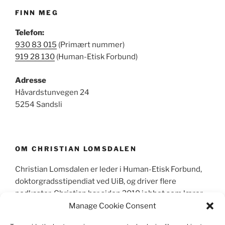
FINN MEG
Telefon:
930 83 015
(Primært nummer)
919 28 130
(Human-Etisk Forbund)
Adresse
Håvardstunvegen 24
5254 Sandsli
OM CHRISTIAN LOMSDALEN
Christian Lomsdalen er leder i Human-Etisk Forbund,
doktorgradsstipendiat ved UiB, og driver flere
podkaster. Christian har siden 2010 jobbet som lærer,
primært sett som lektor i videregående skole og
Manage Cookie Consent
skrevet mer enn 600 leserinnlegg og kronikker i