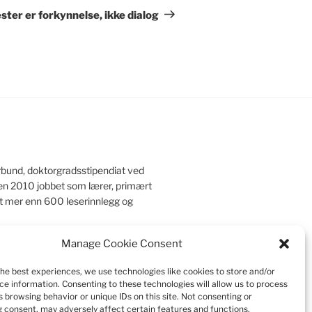
innlegg
ter er forkynnelse, ikke dialog
rbund, doktorgradsstipendiat ved
iden 2010 jobbet som lærer, primært
et mer enn 600 leserinnlegg og
Manage Cookie Consent
the best experiences, we use technologies like cookies to store and/or
r
|
Kontakt meg
|
Pedagogisk mappe
ce information. Consenting to these technologies will allow us to process
 browsing behavior or unique IDs on this site. Not consenting or
 consent, may adversely affect certain features and functions.