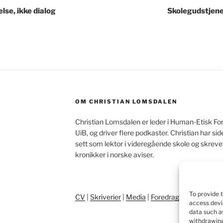
lse, ikke dialog
Skolegudstjenes
OM CHRISTIAN LOMSDALEN
Christian Lomsdalen er leder i Human-Etisk Fo
UiB, og driver flere podkaster. Christian har s
sett som lektor i videregående skole og skrev
kronikker i norske aviser.
To provide 
CV
|
Skriverier
|
Media
|
Foredrag
|
Pressebilde
access devi
data such as
withdrawing