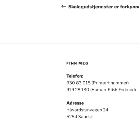
innlegg
Skolegudstjenester er forkynne
FINN MEG
Telefon:
930 83 015
(Primært nummer)
919 28 130
(Human-Etisk Forbund)
Adresse
Håvardstunvegen 24
5254 Sandsli