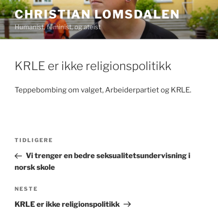
Gå
CHRISTIAN LOMSDALEN
til
Humanist, feminist, og ateist
innhold
KRLE er ikke religionspolitikk
Teppebombing om valget, Arbeiderpartiet og KRLE.
Innleggsnavigasjon
Forrige
TIDLIGERE
innlegg
Vi trenger en bedre seksualitetsundervisning i
norsk skole
Neste
NESTE
innlegg
KRLE er ikke religionspolitikk