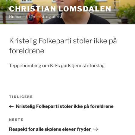
Gå
CHRISTIAN LOMSDALEN
til
Humanist, feminist, og ateist
innhold
Kristelig Folkeparti stoler ikke på
foreldrene
Teppebombing om KrFs gudstjenesteforslag
Innleggsnavigasjon
Forrige
TIDLIGERE
innlegg
Kristelig Folkeparti stoler ikke på foreldrene
Neste
NESTE
innlegg
Respekt for alle skolens elever fryder