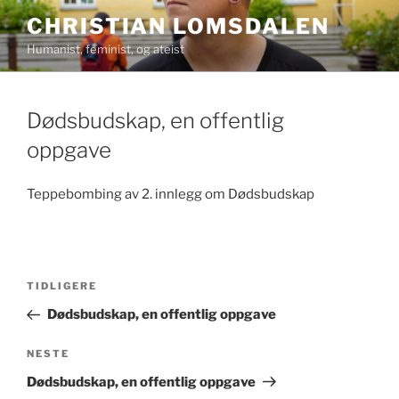
Gå
CHRISTIAN LOMSDALEN
til
Humanist, feminist, og ateist
innhold
Dødsbudskap, en offentlig
oppgave
Teppebombing av 2. innlegg om Dødsbudskap
Innleggsnavigasjon
Forrige
TIDLIGERE
innlegg
Dødsbudskap, en offentlig oppgave
Neste
NESTE
innlegg
Dødsbudskap, en offentlig oppgave