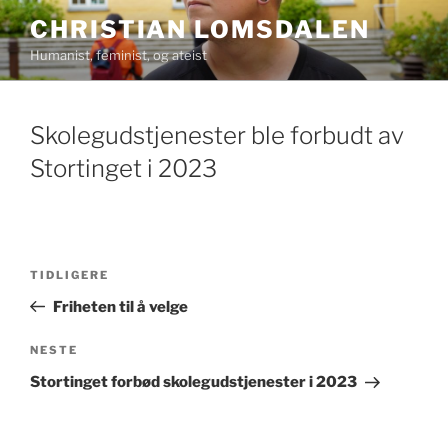
Gå
CHRISTIAN LOMSDALEN
til
Humanist, feminist, og ateist
innhold
Skolegudstjenester ble forbudt av
Stortinget i 2023
Innleggsnavigasjon
Forrige
TIDLIGERE
innlegg
Friheten til å velge
Neste
NESTE
innlegg
Stortinget forbød skolegudstjenester i 2023