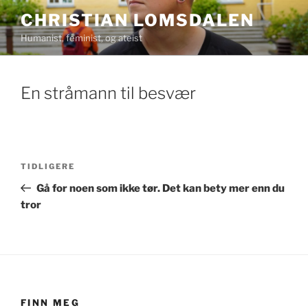
Gå
CHRISTIAN LOMSDALEN
til
Humanist, feminist, og ateist
innhold
En stråmann til besvær
Innleggsnavigasjon
Forrige
TIDLIGERE
innlegg
Gå for noen som ikke tør. Det kan bety mer enn du
tror
FINN MEG