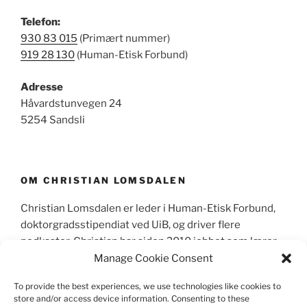
Telefon:
930 83 015
(Primært nummer)
919 28 130
(Human-Etisk Forbund)
Adresse
Håvardstunvegen 24
5254 Sandsli
OM CHRISTIAN LOMSDALEN
Christian Lomsdalen er leder i Human-Etisk Forbund,
doktorgradsstipendiat ved UiB, og driver flere
podkaster. Christian har siden 2010 jobbet som lærer,
primært sett som lektor i videregående skole og
Manage Cookie Consent
skrevet mer enn 600 leserinnlegg og kronikker i
To provide the best experiences, we use technologies like cookies to
norske aviser.
store and/or access device information. Consenting to these