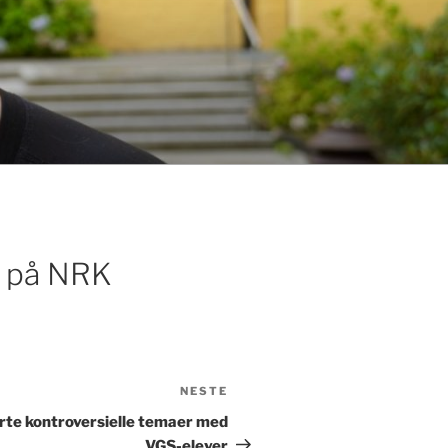
on på NRK
NESTE
Neste
innlegg
rte kontroversielle temaer med
VGS-elever