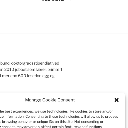
rbund, doktorgradsstipendiat ved
iden 2010 jobbet som lærer, primært
et mer enn 600 leserinnlegg og
Manage Cookie Consent
r
|
Kontakt meg
|
Pedagogisk mappe
the best experiences, we use technologies like cookies to store and/or
ce information. Consenting to these technologies will allow us to process
 browsing behavior or unique IDs on this site. Not consenting or
 consent, may adversely affect certain features and functions.