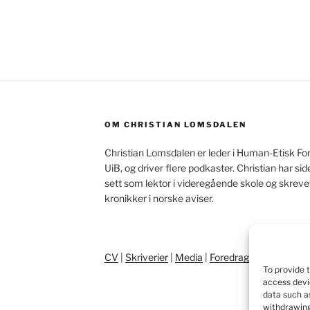
OM CHRISTIAN LOMSDALEN
Christian Lomsdalen er leder i Human-Etisk Fo
UiB, og driver flere podkaster. Christian har s
sett som lektor i videregående skole og skrev
kronikker i norske aviser.
CV
|
Skriverier
|
Media
|
Foredrag
|
Pressebilde
To provide 
access devi
data such as
withdrawing