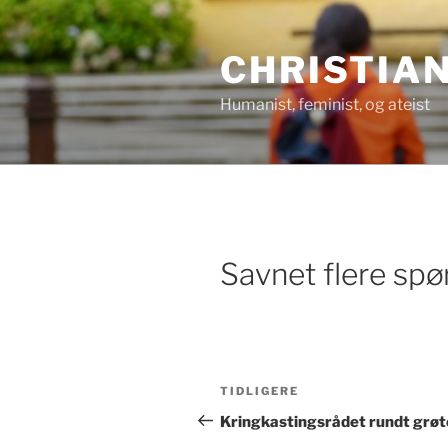
Gå
til
CHRISTIA
innhold
Humanist, feminist, og ateist
Savnet flere spø
Innleggsnavigasjon
Forrige
TIDLIGERE
innlegg
Kringkastingsrådet rundt grø