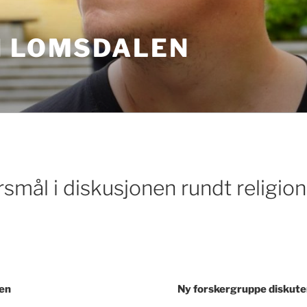
N LOMSDALEN
rsmål i diskusjonen rundt religi
ten
Ny forskergruppe diskute