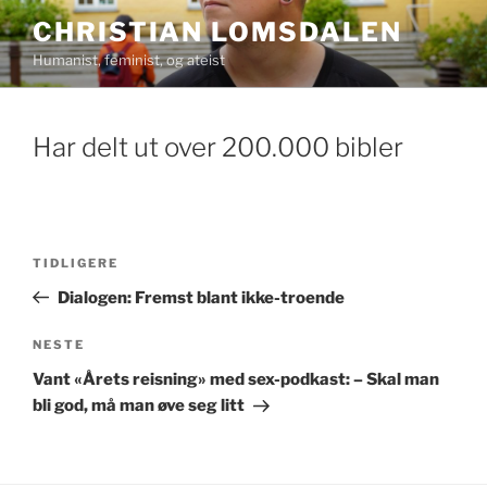
Gå
CHRISTIAN LOMSDALEN
til
Humanist, feminist, og ateist
innhold
Har delt ut over 200.000 bibler
Innleggsnavigasjon
Forrige
TIDLIGERE
innlegg
Dialogen: Fremst blant ikke-troende
Neste
NESTE
innlegg
Vant «Årets reisning» med sex-podkast: – Skal man
bli god, må man øve seg litt