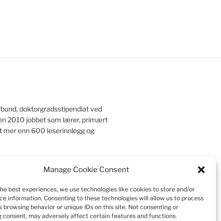
rbund, doktorgradsstipendiat ved
iden 2010 jobbet som lærer, primært
et mer enn 600 leserinnlegg og
Manage Cookie Consent
r
|
Kontakt meg
|
Pedagogisk mappe
the best experiences, we use technologies like cookies to store and/or
ce information. Consenting to these technologies will allow us to process
 browsing behavior or unique IDs on this site. Not consenting or
 consent, may adversely affect certain features and functions.