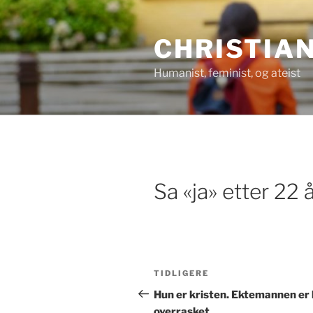
Gå
til
CHRISTIA
innhold
Humanist, feminist, og ateist
Sa «ja» etter 22 
Innleggsnavigasjon
Forrige
TIDLIGERE
innlegg
Hun er kristen. Ektemannen er h
overrasket