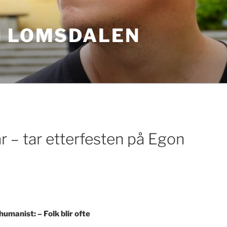
N LOMSDALEN
år – tar etterfesten på Egon
umanist: – Folk blir ofte