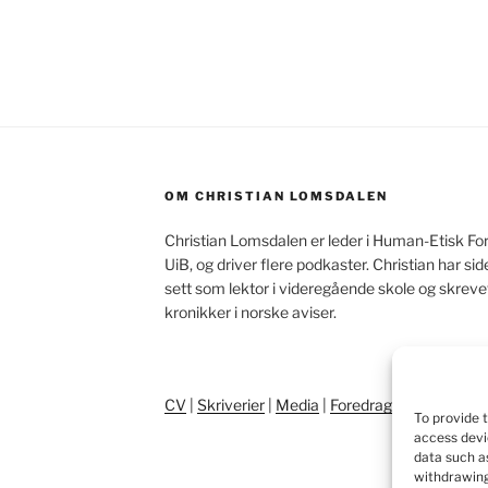
OM CHRISTIAN LOMSDALEN
Christian Lomsdalen er leder i Human-Etisk Fo
UiB, og driver flere podkaster. Christian har s
sett som lektor i videregående skole og skrev
kronikker i norske aviser.
CV
|
Skriverier
|
Media
|
Foredrag
|
Pressebilde
To provide 
access devi
data such as
withdrawing