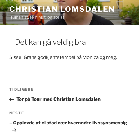
Gå
CHRISTIAN LOMSDALEN
til
Humanist, feminist, og ateist
innhold
– Det kan gå veldig bra
Sissel Grans godkjentstempel på Monica og meg.
Innleggsnavigasjon
Forrige
TIDLIGERE
innlegg
Tor på Tour med Christian Lomsdalen
Neste
NESTE
innlegg
– Opplevde at vi stod nær hverandre livssynsmessig