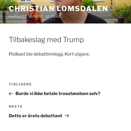
Gå
CHRISTIAN LOMSDALEN
til
Humanist, feminist, og ateist
innhold
Tilbakeslag med Trump
Podkast ble debattinnlegg. Kort utgave.
Innleggsnavigasjon
Forrige
TIDLIGERE
innlegg
Burde vi ikke betale trosutøvelsen selv?
Neste
NESTE
innlegg
Dette er årets debattant