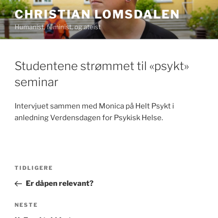
Gå
CHRISTIAN LOMSDALEN
til
Humanist, feminist, og ateist
innhold
Studentene strømmet til «psykt»
seminar
Intervjuet sammen med Monica på Helt Psykt i
anledning Verdensdagen for Psykisk Helse.
Innleggsnavigasjon
Forrige
TIDLIGERE
innlegg
Er dåpen relevant?
Neste
NESTE
innlegg