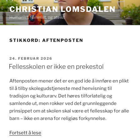
Gå
CHRISTIAN LOMSDALEN
til
Humanist, feminist, og ateist
innhold
STIKKORD:
AFTENPOSTEN
PUBLISERT
24. FEBRUAR 2026
Fellesskolen er ikke en prekestol
Aftenposten mener det er en god ide å innføre en plikt
til å tilby skolegudstjeneste med henvisning til
tradisjon og kulturarv. Det høres tilforlatelig og
samlende ut, men rokker ved det grunnleggende
prinsippet om at skolen skal være et fellesskap for alle
barn – ikke en arena for religiøs forkynnelse.
«Fellesskolen
Fortsett å lese