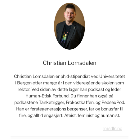
er
ikke
en
prekestol»
Christian Lomsdalen
Christian Lomsdalen er ph.d-stipendiat ved Universitetet
i Bergen etter mange år i den videregående skolen som
lektor. Ved siden av dette lager han podkast og leder
Human-Etisk Forbund. Du finner han også på
podkastene Tanketrigger, Frokostkaffen, og PedsexPod.
Han er førstegenerasjons bergenser, far og bonusfar til
fire, og alltid engasjert. Ateist, feminist og humanist.
lmsdln.no