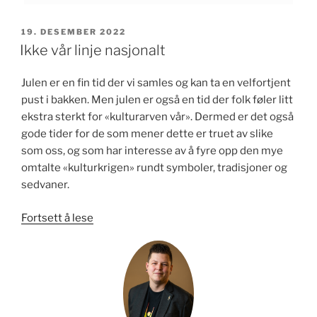
PUBLISERT
19. DESEMBER 2022
Ikke vår linje nasjonalt
Julen er en fin tid der vi samles og kan ta en velfortjent
pust i bakken. Men julen er også en tid der folk føler litt
ekstra sterkt for «kulturarven vår». Dermed er det også
gode tider for de som mener dette er truet av slike
som oss, og som har interesse av å fyre opp den mye
omtalte «kulturkrigen» rundt symboler, tradisjoner og
sedvaner.
«Ikke
Fortsett å lese
vår
linje
nasjonalt»