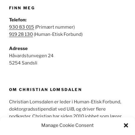
FINN MEG
Telefon:
930 83 015
(Primært nummer)
919 28 130
(Human-Etisk Forbund)
Adresse
Håvardstunvegen 24
5254 Sandsli
OM CHRISTIAN LOMSDALEN
Christian Lomsdalen er leder i Human-Etisk Forbund,
doktorgradsstipendiat ved UiB, og driver flere
podkaster. Christian har siden 2010 jobbet som lærer,
primært sett som lektor i videregående skole og
Manage Cookie Consent
skrevet mer enn 600 leserinnlegg og kronikker i