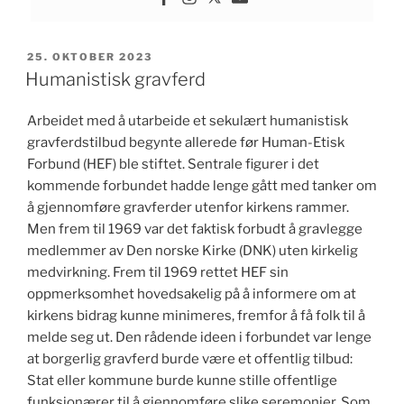
PUBLISERT
25. OKTOBER 2023
Humanistisk gravferd
Arbeidet med å utarbeide et sekulært humanistisk
gravferdstilbud begynte allerede før Human-Etisk
Forbund (HEF) ble stiftet. Sentrale figurer i det
kommende forbundet hadde lenge gått med tanker om
å gjennomføre gravferder utenfor kirkens rammer.
Men frem til 1969 var det faktisk forbudt å gravlegge
medlemmer av Den norske Kirke (DNK) uten kirkelig
medvirkning. Frem til 1969 rettet HEF sin
oppmerksomhet hovedsakelig på å informere om at
kirkens bidrag kunne minimeres, fremfor å få folk til å
melde seg ut. Den rådende ideen i forbundet var lenge
at borgerlig gravferd burde være et offentlig tilbud:
Stat eller kommune burde kunne stille offentlige
funksjonærer til å gjennomføre slike seremonier. Som