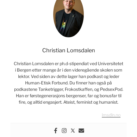
Forbund
mener
og
ikke
mener
om
kors
Christian Lomsdalen
og
begravelser»
Christian Lomsdalen er ph.d-stipendiat ved Universitetet
i Bergen etter mange år i den videregående skolen som
lektor. Ved siden av dette lager han podkast og leder
Human-Etisk Forbund. Du finner han også på
podkastene Tanketrigger, Frokostkaffen, og PedsexPod.
Han er førstegenerasjons bergenser, far og bonusfar til
fire, og alltid engasjert. Ateist, feminist og humanist.
lmsdln.no