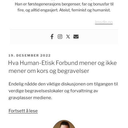
Han er førstegenerasjons bergenser, far og bonusfar til
fire, og alltid engasjert. Ateist, feminist og humanist.
lmsdln.no
PUBLISERT
19. DESEMBER 2022
Hva Human-Etisk Forbund mener og ikke
mener om kors og begravelser
Endelig nådde den viktige diskusjonen om tilgangen til
verdige begravelseslokaler og forvaltning av
gravplasser mediene.
«Hva
Fortsett å lese
Human-
Etisk