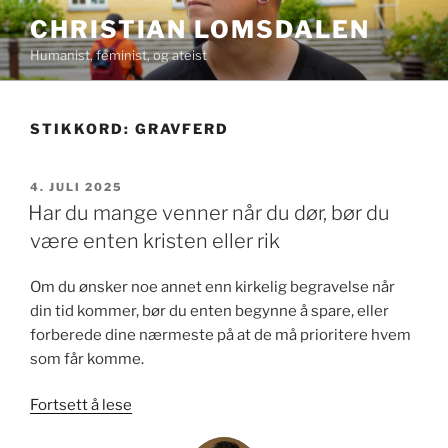
Gå
CHRISTIAN LOMSDALEN
til
Humanist, feminist, og ateist
innhold
STIKKORD:
GRAVFERD
PUBLISERT
4. JULI 2025
Har du mange venner når du dør, bør du
være enten kristen eller rik
Om du ønsker noe annet enn kirkelig begravelse når
din tid kommer, bør du enten begynne å spare, eller
forberede dine nærmeste på at de må prioritere hvem
som får komme.
«Har
Fortsett å lese
du