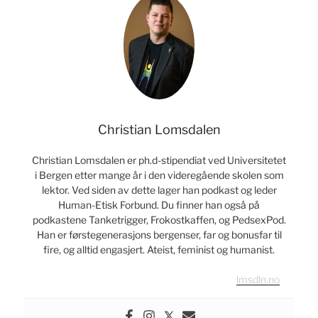
mange
venner
når
du
dør,
bør
du
være
Christian Lomsdalen
enten
kristen
Christian Lomsdalen er ph.d-stipendiat ved Universitetet
eller
i Bergen etter mange år i den videregående skolen som
lektor. Ved siden av dette lager han podkast og leder
rik»
Human-Etisk Forbund. Du finner han også på
podkastene Tanketrigger, Frokostkaffen, og PedsexPod.
Han er førstegenerasjons bergenser, far og bonusfar til
fire, og alltid engasjert. Ateist, feminist og humanist.
lmsdln.no