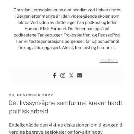
Christian Lomsdalen er ph.d-stipendiat ved Universitetet
i Bergen etter mange år i den videregående skolen som
lektor. Ved siden av dette lager han podkast og leder
Human-Etisk Forbund. Du finner han også på
podkastene Tanketrigger, Frokostkaffen, og PedsexPod.
Han er førstegenerasjons bergenser, far og bonusfar til
fire, og alltid engasjert. Ateist, feminist og humanist.
lmsdln.no
PUBLISERT
23. DESEMBER 2022
Det livssynsåpne samfunnet krever hardt
politisk arbeid
Endelig nådde den viktige diskusjonen om tilgangen til
verdige begravelseslokaler og forvaltning av