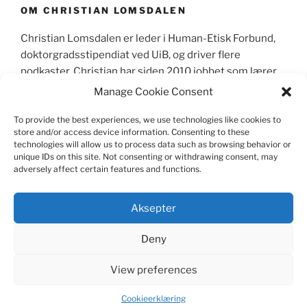
OM CHRISTIAN LOMSDALEN
Christian Lomsdalen er leder i Human-Etisk Forbund,
doktorgradsstipendiat ved UiB, og driver flere
podkaster. Christian har siden 2010 jobbet som lærer,
primært sett som lektor i videregående skole og
Manage Cookie Consent
skrevet mer enn 600 leserinnlegg og kronikker i
norske aviser.
To provide the best experiences, we use technologies like cookies to
store and/or access device information. Consenting to these
technologies will allow us to process data such as browsing behavior or
unique IDs on this site. Not consenting or withdrawing consent, may
adversely affect certain features and functions.
CV
|
Skriverier
|
Media
|
Foredrag
|
Pressebilder
|
Kontakt meg
|
Pedagogisk mappe
Aksepter
Deny
View preferences
Drevet av WordPress
Cookieerklæring