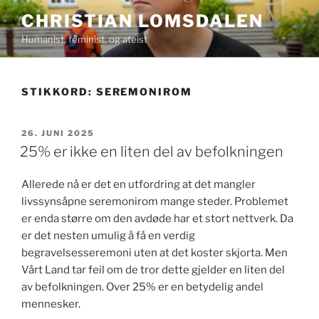
Gå
CHRISTIAN LOMSDALEN
til
Humanist, feminist, og ateist
innhold
STIKKORD:
SEREMONIROM
PUBLISERT
26. JUNI 2025
25% er ikke en liten del av befolkningen
Allerede nå er det en utfordring at det mangler
livssynsåpne seremonirom mange steder. Problemet
er enda større om den avdøde har et stort nettverk. Da
er det nesten umulig å få en verdig
begravelsesseremoni uten at det koster skjorta. Men
Vårt Land tar feil om de tror dette gjelder en liten del
av befolkningen. Over 25% er en betydelig andel
mennesker.