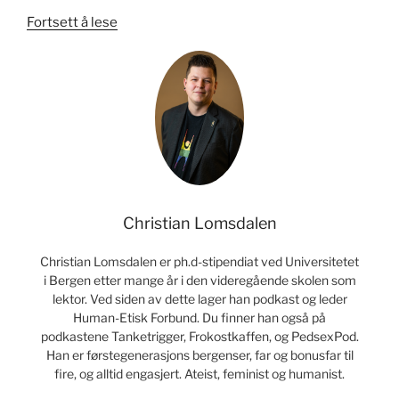
«25%
Fortsett å lese
er
ikke
en
liten
del
av
befolkningen»
Christian Lomsdalen
Christian Lomsdalen er ph.d-stipendiat ved Universitetet
i Bergen etter mange år i den videregående skolen som
lektor. Ved siden av dette lager han podkast og leder
Human-Etisk Forbund. Du finner han også på
podkastene Tanketrigger, Frokostkaffen, og PedsexPod.
Han er førstegenerasjons bergenser, far og bonusfar til
fire, og alltid engasjert. Ateist, feminist og humanist.