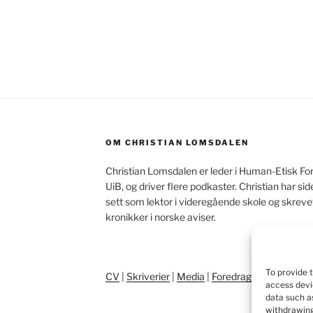
OM CHRISTIAN LOMSDALEN
Christian Lomsdalen er leder i Human-Etisk Fo
UiB, og driver flere podkaster. Christian har s
sett som lektor i videregående skole og skrev
kronikker i norske aviser.
To provide 
CV
|
Skriverier
|
Media
|
Foredrag
|
Pressebilde
access devi
data such as
withdrawing