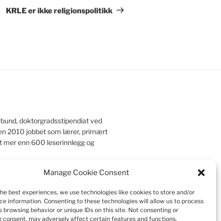
innlegg
KRLE er ikke religionspolitikk
rbund, doktorgradsstipendiat ved
iden 2010 jobbet som lærer, primært
et mer enn 600 leserinnlegg og
Manage Cookie Consent
the best experiences, we use technologies like cookies to store and/or
r
|
Kontakt meg
|
Pedagogisk mappe
ce information. Consenting to these technologies will allow us to process
 browsing behavior or unique IDs on this site. Not consenting or
 consent, may adversely affect certain features and functions.