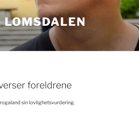
N LOMSDALEN
erser foreldrene
i rogaland sin lovlighetsvurdering.