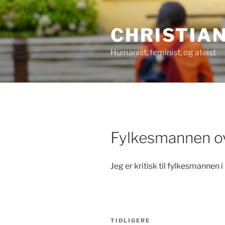
Gå
til
CHRISTIA
innhold
Humanist, feminist, og ateist
Fylkesmannen ov
Jeg er kritisk til fylkesmannen 
Innleggsnavigasjon
Forrige
TIDLIGERE