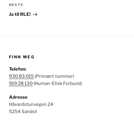
Neste
NESTE
innlegg
Ja til RLE!
FINN MEG
Telefon:
930 83 015
(Primært nummer)
919 28 130
(Human-Etisk Forbund)
Adresse
Håvardstunvegen 24
5254 Sandsli