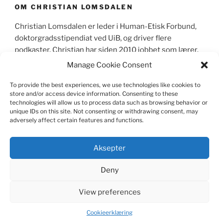
OM CHRISTIAN LOMSDALEN
Christian Lomsdalen er leder i Human-Etisk Forbund,
doktorgradsstipendiat ved UiB, og driver flere
podkaster. Christian har siden 2010 jobbet som lærer,
primært sett som lektor i videregående skole og
Manage Cookie Consent
skrevet mer enn 600 leserinnlegg og kronikker i
norske aviser.
To provide the best experiences, we use technologies like cookies to
store and/or access device information. Consenting to these
technologies will allow us to process data such as browsing behavior or
unique IDs on this site. Not consenting or withdrawing consent, may
adversely affect certain features and functions.
CV
|
Skriverier
|
Media
|
Foredrag
|
Pressebilder
|
Kontakt meg
|
Pedagogisk mappe
Aksepter
Deny
View preferences
Drevet av WordPress
Cookieerklæring