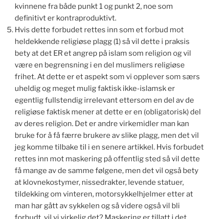
kvinnene fra både punkt 1 og punkt 2, noe som
definitivt er kontraproduktivt.
Hvis dette forbudet rettes inn som et forbud mot
heldekkende religiøse plagg (1) så vil dette i praksis
bety at det ER et angrep på islam som religion og vil
være en begrensning i en del muslimers religiøse
frihet. At dette er et aspekt som vi opplever som særs
uheldig og meget mulig faktisk ikke-islamsk er
egentlig fullstendig irrelevant ettersom en del av de
religiøse faktisk mener at dette er en (obligatorisk) del
av deres religion. Det er andre virkemidler man kan
bruke for å få færre brukere av slike plagg, men det vil
jeg komme tilbake til i en senere artikkel. Hvis forbudet
rettes inn mot maskering på offentlig sted så vil dette
få mange av de samme følgene, men det vil også bety
at klovnekostymer, nissedrakter, levende statuer,
tildekking om vinteren, motorsykkelhjelmer etter at
man har gått av sykkelen og så videre også vil bli
forbudt, vil vi virkelig det? Maskering er tillatt i det