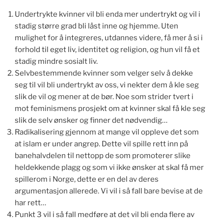
Undertrykte kvinner vil bli enda mer undertrykt og vil i
stadig større grad bli låst inne og hjemme. Uten
mulighet for å integreres, utdannes videre, få mer å si i
forhold til eget liv, identitet og religion, og hun vil få et
stadig mindre sosialt liv.
Selvbestemmende kvinner som velger selv å dekke
seg til vil bli undertrykt av oss, vi nekter dem å kle seg
slik de vil og mener at de bør. Noe som strider tvert i
mot feminismens prosjekt om at kvinner skal få kle seg
slik de selv ønsker og finner det nødvendig…
Radikalisering gjennom at mange vil oppleve det som
at islam er under angrep. Dette vil spille rett inn på
banehalvdelen til nettopp de som promoterer slike
heldekkende plagg og som vi ikke ønsker at skal få mer
spillerom i Norge, dette er en del av deres
argumentasjon allerede. Vi vil i så fall bare bevise at de
har rett…
Punkt 3 vil i så fall medføre at det vil bli enda flere av