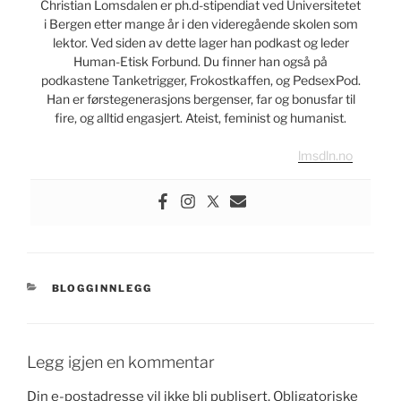
Christian Lomsdalen er ph.d-stipendiat ved Universitetet
i Bergen etter mange år i den videregående skolen som
lektor. Ved siden av dette lager han podkast og leder
Human-Etisk Forbund. Du finner han også på
podkastene Tanketrigger, Frokostkaffen, og PedsexPod.
Han er førstegenerasjons bergenser, far og bonusfar til
fire, og alltid engasjert. Ateist, feminist og humanist.
lmsdln.no
KATEGORIER
BLOGGINNLEGG
Legg igjen en kommentar
Din e-postadresse vil ikke bli publisert.
Obligatoriske