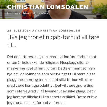
Gå
CHRISTIAN LOMSDALEN
til
Humanist, feminist, og ateist
innhold
PUBLISERT
28. JULI 2014
AV
CHRISTIAN LOMSDALEN
Hva jeg tror et niqab-forbud vil føre
til…
Det debatteres i dag om man skal innføre forbud mot
enten 1). heldekkende religiøse klesplagg eller 2).
maskering i det offentlig rom. Dette er ment som en
hjelp til de kvinnene som blir tvunget til å bære disse
plaggene, men jeg tenker at et slikt forbud vil i stor
grad være kontraproduktivt. Det vil være andre ting
som i større grad vil få kvinner ut av slike plagg. Det vil
jeg komme tilbake til i en senere artikkel. Dette er hva
jeg tror at et slikt forbud vil føre til: