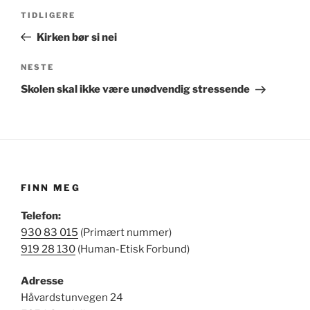
Innleggsnavigasjon
Forrige
TIDLIGERE
innlegg
Kirken bør si nei
Neste
NESTE
innlegg
Skolen skal ikke være unødvendig stressende
FINN MEG
Telefon:
930 83 015
(Primært nummer)
919 28 130
(Human-Etisk Forbund)
Adresse
Håvardstunvegen 24