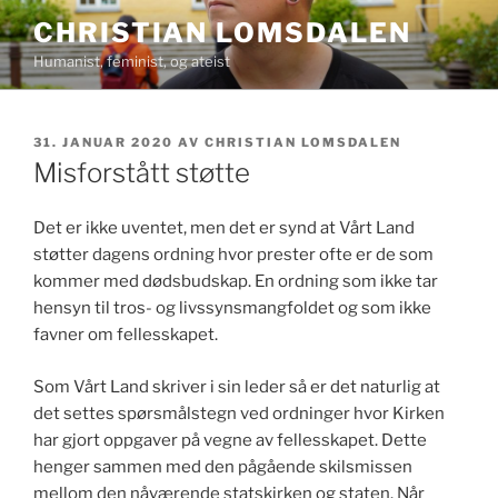
Gå
CHRISTIAN LOMSDALEN
til
Humanist, feminist, og ateist
innhold
PUBLISERT
31. JANUAR 2020
AV
CHRISTIAN LOMSDALEN
Misforstått støtte
Det er ikke uventet, men det er synd at Vårt Land
støtter dagens ordning hvor prester ofte er de som
kommer med dødsbudskap. En ordning som ikke tar
hensyn til tros- og livssynsmangfoldet og som ikke
favner om fellesskapet.
Som Vårt Land skriver i sin leder så er det naturlig at
det settes spørsmålstegn ved ordninger hvor Kirken
har gjort oppgaver på vegne av fellesskapet. Dette
henger sammen med den pågående skilsmissen
mellom den nåværende statskirken og staten. Når