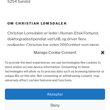
5254 Sandsli
OM CHRISTIAN LOMSDALEN
Christian Lomsdalen er leder i Human-Etisk Forbund,
doktorgradsstipendiat ved UiB, og driver flere
podkaster. Christian har siden 2010 jobbet som lærer,
primært sett som lektor i videregående skole og
Manage Cookie Consent
skrevet mer enn 600 leserinnlegg og kronikker i
norske aviser.
To provide the best experiences, we use technologies like cookies to
store and/or access device information. Consenting to these
technologies will allow us to process data such as browsing behavior or
unique IDs on this site. Not consenting or withdrawing consent, may
adversely affect certain features and functions.
CV
|
Skriverier
|
Media
|
Foredrag
|
Pressebilder
|
Kontakt meg
|
Pedagogisk mappe
Aksepter
Deny