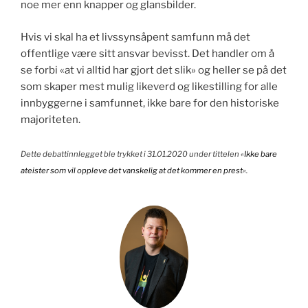
noe mer enn knapper og glansbilder.
Hvis vi skal ha et livssynsåpent samfunn må det
offentlige være sitt ansvar bevisst. Det handler om å
se forbi «at vi alltid har gjort det slik» og heller se på det
som skaper mest mulig likeverd og likestilling for alle
innbyggerne i samfunnet, ikke bare for den historiske
majoriteten.
Dette debattinnlegget ble trykket i
31.01.2020 under tittelen «
Ikke bare
ateister som vil oppleve det vanskelig at det kommer en prest
«.