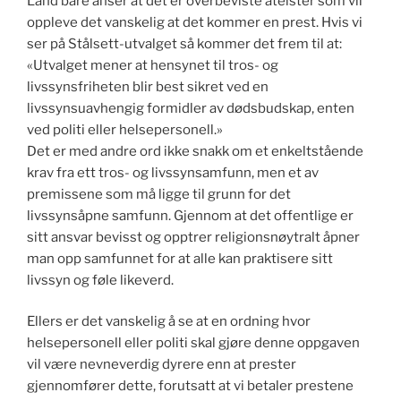
Land bare anser at det er overbeviste ateister som vil
oppleve det vanskelig at det kommer en prest. Hvis vi
ser på Stålsett-utvalget så kommer det frem til at:
«Utvalget mener at hensynet til tros- og
livssynsfriheten blir best sikret ved en
livssynsuavhengig formidler av dødsbudskap, enten
ved politi eller helsepersonell.»
Det er med andre ord ikke snakk om et enkeltstående
krav fra ett tros- og livssynsamfunn, men et av
premissene som må ligge til grunn for det
livssynsåpne samfunn. Gjennom at det offentlige er
sitt ansvar bevisst og opptrer religionsnøytralt åpner
man opp samfunnet for at alle kan praktisere sitt
livssyn og føle likeverd.
Ellers er det vanskelig å se at en ordning hvor
helsepersonell eller politi skal gjøre denne oppgaven
vil være nevneverdig dyrere enn at prester
gjennomfører dette, forutsatt at vi betaler prestene