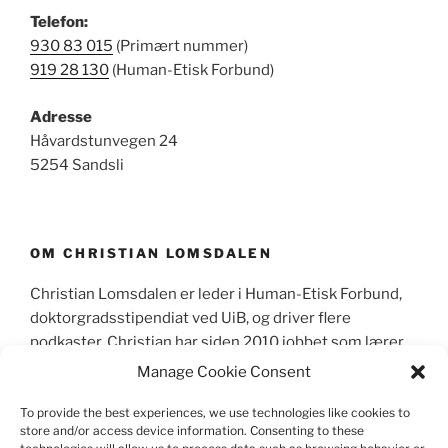
Telefon:
930 83 015
(Primært nummer)
919 28 130
(Human-Etisk Forbund)
Adresse
Håvardstunvegen 24
5254 Sandsli
OM CHRISTIAN LOMSDALEN
Christian Lomsdalen er leder i Human-Etisk Forbund,
doktorgradsstipendiat ved UiB, og driver flere
podkaster. Christian har siden 2010 jobbet som lærer,
primært sett som lektor i videregående skole og
Manage Cookie Consent
skrevet mer enn 600 leserinnlegg og kronikker i
norske aviser.
To provide the best experiences, we use technologies like cookies to
store and/or access device information. Consenting to these