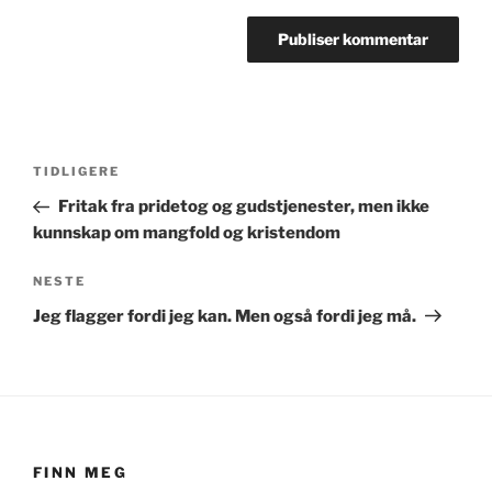
Innleggsnavigasjon
Forrige
TIDLIGERE
innlegg
Fritak fra pridetog og gudstjenester, men ikke
kunnskap om mangfold og kristendom
Neste
NESTE
innlegg
Jeg flagger fordi jeg kan. Men også fordi jeg må.
FINN MEG