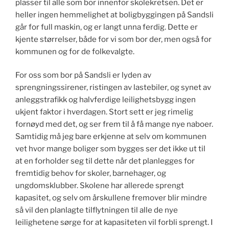
plasser til alle som bor innenfor skolekretsen. Det er
heller ingen hemmelighet at boligbyggingen på Sandsli
går for full maskin, og er langt unna ferdig. Dette er
kjente størrelser, både for vi som bor der, men også for
kommunen og for de folkevalgte.
For oss som bor på Sandsli er lyden av
sprengningssirener, ristingen av lastebiler, og synet av
anleggstrafikk og halvferdige leilighetsbygg ingen
ukjent faktor i hverdagen. Stort sett er jeg rimelig
fornøyd med det, og ser frem til å få mange nye naboer.
Samtidig må jeg bare erkjenne at selv om kommunen
vet hvor mange boliger som bygges ser det ikke ut til
at en forholder seg til dette når det planlegges for
fremtidig behov for skoler, barnehager, og
ungdomsklubber. Skolene har allerede sprengt
kapasitet, og selv om årskullene fremover blir mindre
så vil den planlagte tilflytningen til alle de nye
leilighetene sørge for at kapasiteten vil forbli sprengt. I