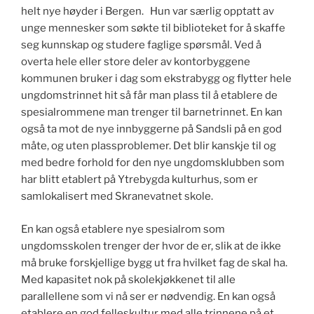
helt nye høyder i Bergen. Hun var særlig opptatt av
unge mennesker som søkte til biblioteket for å skaffe
seg kunnskap og studere faglige spørsmål. Ved å
overta hele eller store deler av kontorbyggene
kommunen bruker i dag som ekstrabygg og flytter hele
ungdomstrinnet hit så får man plass til å etablere de
spesialrommene man trenger til barnetrinnet. En kan
også ta mot de nye innbyggerne på Sandsli på en god
måte, og uten plassproblemer. Det blir kanskje til og
med bedre forhold for den nye ungdomsklubben som
har blitt etablert på Ytrebygda kulturhus, som er
samlokalisert med Skranevatnet skole.
En kan også etablere nye spesialrom som
ungdomsskolen trenger der hvor de er, slik at de ikke
må bruke forskjellige bygg ut fra hvilket fag de skal ha.
Med kapasitet nok på skolekjøkkenet til alle
parallellene som vi nå ser er nødvendig. En kan også
etablere en god felleskultur med alle trinnene på et