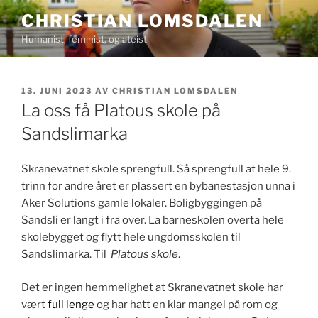
Gå
CHRISTIAN LOMSDALEN
til
Humanist, feminist, og ateist
innhold
PUBLISERT
13. JUNI 2023
AV
CHRISTIAN LOMSDALEN
La oss få Platous skole på
Sandslimarka
Skranevatnet skole sprengfull. Så sprengfull at hele 9.
trinn for andre året er plassert en bybanestasjon unna i
Aker Solutions gamle lokaler. Boligbyggingen på
Sandsli er langt i fra over. La barneskolen overta hele
skolebygget og flytt hele ungdomsskolen til
Sandslimarka. Til
Platous skole
.
Det er ingen hemmelighet at Skranevatnet skole har
vært
full
lenge
og har hatt en klar mangel på rom og