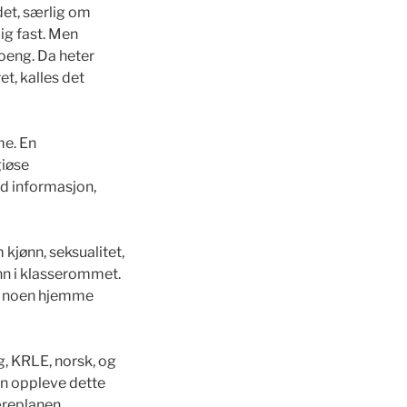
det, særlig om
lig fast. Men
oeng. Da heter
et, kalles det
me. En
giøse
od informasjon,
 kjønn, seksualitet,
inn i klasserommet.
år noen hjemme
g, KRLE, norsk, og
an oppleve dette
æreplanen.