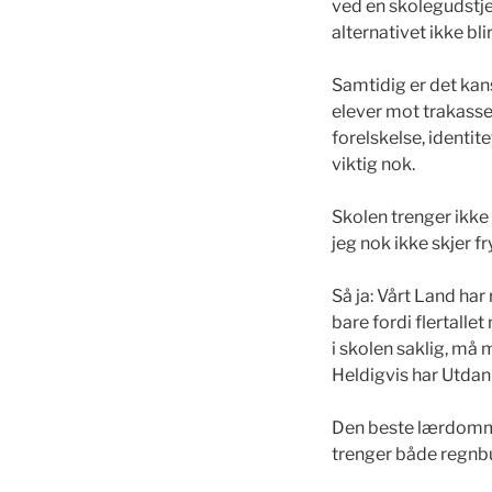
ved en skolegudstjen
alternativet ikke bl
Samtidig er det kans
elever mot trakasser
forelskelse, identit
viktig nok.
Skolen trenger ikke g
jeg nok ikke skjer fr
Så ja: Vårt Land har 
bare fordi flertall
i skolen saklig, må
Heldigvis har Utdan
Den beste lærdommen
trenger både regnb