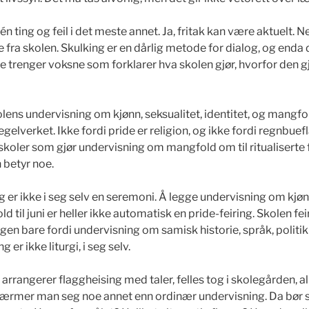
én ting og feil i det meste annet. Ja, fritak kan være aktuelt. Ne
fra skolen. Skulking er en dårlig metode for dialog, og enda 
 trenger voksne som forklarer hva skolen gjør, hvorfor den g
lens undervisning om kjønn, seksualitet, identitet, og mangfo
elverket. Ikke fordi pride er religion, og ikke fordi regnbuef
 skoler som gjør undervisning om mangfold om til ritualiserte 
 betyr noe.
 er ikke i seg selv en seremoni. Å legge undervisning om kjønn
d til juni er heller ikke automatisk en pride-feiring. Skolen fei
en bare fordi undervisning om samisk historie, språk, politik
 er ikke liturgi, i seg selv.
rrangerer flaggheising med taler, felles tog i skolegården, al
, nærmer man seg noe annet enn ordinær undervisning. Da bør