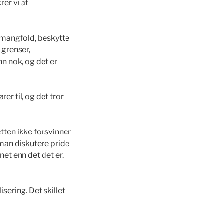
rer vi at
m mangfold, beskytte
 grenser,
nn nok, og det er
er til, og det tror
etten ikke forsvinner
 man diskutere pride
et enn det det er.
ering. Det skillet