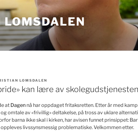
N LOMSDALEN
RISTIAN LOMSDALEN
pride» kan lære av skolegudstjeneste
de at
Dagen
nå har oppdaget fritaksretten. Etter år med kamp
og omtale av «frivillig» deltakelse, på tross av uklare alternat
for barna ikke skal i kirken, har avisen funnet prinsippet: Bar
om oppleves livssynsmessig problematiske. Velkommen etter.