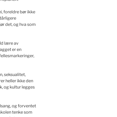
i, foreldre bør ikke
dårligere
jør det, og hva som
ld lære av
lagget er en
fellesmarkeringer,
, seksualitet,
rer heller ikke den
k, og kultur legges
lsang, og forventet
 skolen tenke som