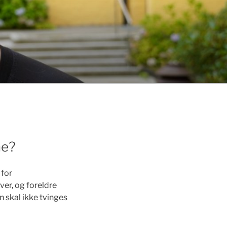
ne?
 for
iver, og foreldre
n skal ikke tvinges