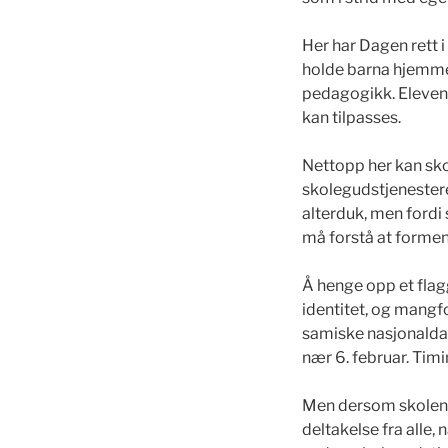
Her har Dagen rett i 
holde barna hjemme 
pedagogikk. Elevene
kan tilpasses.
Nettopp her kan sko
skolegudstjenestereg
alterduk, men fordi
må forstå at formen
Å henge opp et flagg
identitet, og mangfol
samiske nasjonaldag
nær 6. februar. Timing
Men dersom skolen a
deltakelse fra alle