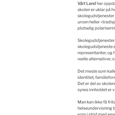
Vårt Land
har oppda
skolen er uklar på h
skolegudstjenester 
uroen heller «tradisj
plutselig polariserin
Skolegudstjenester 
skolegudstjeneste er
representanter, og h
reelle alternativer, 
Det meste som kalles
identitet, familiefo
Det er del av skole
synes innholdet er v
Man kan ikke få frit
helseundervisning b
som i strid med eget