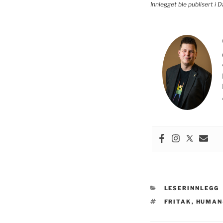
Innlegget ble publisert i 
KATEGORIER
LESERINNLEGG
STIKKORD
FRITAK
,
HUMAN