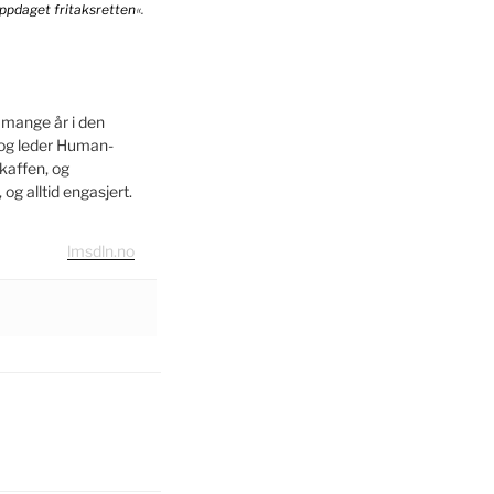
ppdaget fritaksretten
«.
 mange år i den
 og leder Human-
kaffen, og
og alltid engasjert.
lmsdln.no