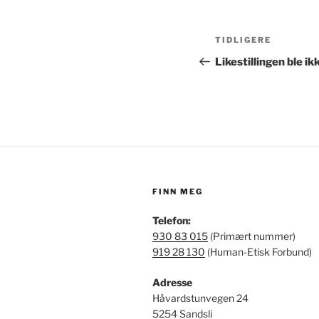
Innleggsnav
Forrige
TIDLIGERE
innlegg
Likestillingen ble i
FINN MEG
Telefon:
930 83 015
(Primært nummer)
919 28 130
(Human-Etisk Forbund)
Adresse
Håvardstunvegen 24
5254 Sandsli