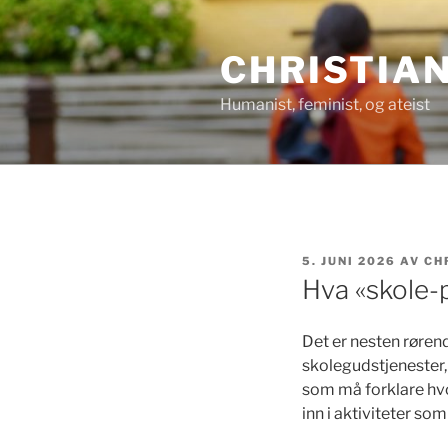
Gå
til
CHRISTIA
innhold
Humanist, feminist, og ateist
PUBLISERT
5. JUNI 2026
AV
CH
Hva «skole-
Det er nesten røren
skolegudstjenester, 
som må forklare hvor
inn i aktiviteter s