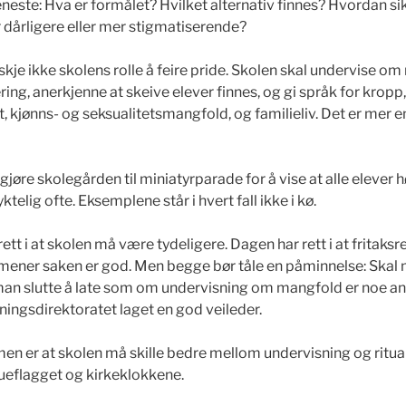
este: Hva er formålet? Hvilket alternativ finnes? Hvordan sik
ir dårligere eller mer stigmatiserende?
kje ikke skolens rolle å feire pride. Skolen skal undervise o
ing, anerkjenne at skeive elever finnes, og gi språk for kropp,
et, kjønns- og seksualitetsmangfold, og familieliv. Det er mer e
jøre skolegården til miniatyrparade for å vise at alle elever hør
yktelig ofte. Eksemplene står i hvert fall ikke i kø.
rett i at skolen må være tydeligere. Dagen har rett i at fritaksr
et mener saken er god. Men begge bør tåle en påminnelse: Skal
 man slutte å late som om undervisning om mangfold er noe ann
ningsdirektoratet laget en god veileder.
 er at skolen må skille bedre mellom undervisning og ritualis
ueflagget og kirkeklokkene.