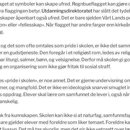
get at symboler kan skape ufred. Regnbueflagget kan gjøre 
va flaggingen betyr.
Utdanningsdirektoratet
har slått det tyde
skaper åpenbart også ufred. Det er bare sjelden Vårt Lands p
on» eller «fellesskap». Når flagget har andre farger enn kirkeår
g.
og det som ofte omtales som pride i skolen, er ikke det sam
 en gudstjeneste. Den foregår i et religiøst rom, ledes av reli
ar liturgi, salmer, bønn, og velsignelse. Derfor må skolen gi g
og en organisering som ikke gjør fritak til sosial straff.
 «pride i skolen», er noe annet. Det er gjerne undervisning om
rmer, og mangfold. Det er ikke en ideologisk snarvei smuglet 
ns oppdrag. Elever skal lære om samfunnet de lever i, også n
anskelig.
ak fra kunnskapen. Skolen kan ikke si at naturfag, samfunnsfa
are gjelder elever med foreldre som liker temaet. Foreldre k
 livssyn. Det må tas alvorlig, men det gir ikke vetorett over l