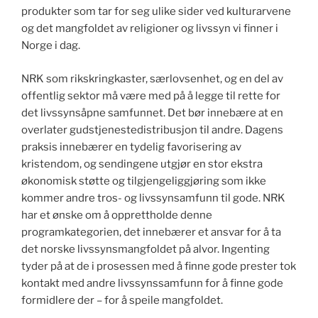
produkter som tar for seg ulike sider ved kulturarvene
og det mangfoldet av religioner og livssyn vi finner i
Norge i dag.
NRK som rikskringkaster, særlovsenhet, og en del av
offentlig sektor må være med på å legge til rette for
det livssynsåpne samfunnet. Det bør innebære at en
overlater gudstjenestedistribusjon til andre. Dagens
praksis innebærer en tydelig favorisering av
kristendom, og sendingene utgjør en stor ekstra
økonomisk støtte og tilgjengeliggjøring som ikke
kommer andre tros- og livssynsamfunn til gode. NRK
har et ønske om å opprettholde denne
programkategorien, det innebærer et ansvar for å ta
det norske livssynsmangfoldet på alvor. Ingenting
tyder på at de i prosessen med å finne gode prester tok
kontakt med andre livssynssamfunn for å finne gode
formidlere der – for å speile mangfoldet.