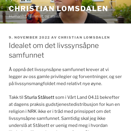
Gå
CHRISTIAN LOMSDALEN
til
Humanist, feminist, og ateist
innhold
PUBLISERT
9. NOVEMBER 2022
AV
CHRISTIAN LOMSDALEN
Idealet om det livssynsåpne
samfunnet
Å oppnå det livssynsåpne samfunnet krever at vi
legger av oss gamle privilegier og forventninger, og ser
på livssynsmangfoldet med relativt nye øyne.
Takk til
Sturla Stålsett
som i Vårt Land 04.11 bekrefter
at dagens praksis gudstjenestedistribusjon for kun en
religion i NRK ikke er i tråd med prinsippet om det
livssynsåpne samfunnet. Samtidig skal jeg ikke
underslå at Stålsett er uenig med meg i hvordan