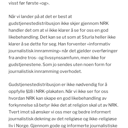
visst før første «og».
Når vi lander på at det er best at
gudstjenestedistribusjon ikke skjer gjennom NRK
handler det om at vi ikke klarer å se for oss en god
likebehandling. Det kan se ut som at Sturla heller ikke
klarer å se dette for seg. Han forventer «informativ
journalistisk innramming» når det gjelder overføringer
fra andre tros- og livssynssamfunn, men ikke for
gudstjenestene. Som jo sendes uten noen form for
journalistisk innramming overhodet.
Gudstjenestedistribusjon er ikke nødvendig for å
oppfylle §18 i NRK-plakaten. Når vi ikke ser for oss
hvordan NRK kan skape en god likebehandling av
forkynnelse så betyr ikke det at religion skal ut av NRK.
Tvert imot så ønsker vi oss mer og bedre informert
journalistisk dekning av det religiøse og ikke-religiøse
liv i Norge. Gjennom gode og informerte journalistiske