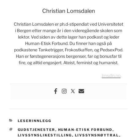
Christian Lomsdalen
Christian Lomsdalen er ph.d-stipendiat ved Universitetet
i Bergen etter mange år i den videregående skolen som
lektor. Ved siden av dette lager han podkast og leder
Human-Etisk Forbund. Du finner han også på
podkastene Tanketrigger, Frokostkaffen, og PedsexPod.
Han er førstegenerasjons bergenser, far og bonusfar til
fire, og alltid engasjert. Ateist, feminist og humanist.
lmsdln.no
KATEGORIER
LESERINNLEGG
STIKKORD
GUDSTJENESTER
,
HUMAN-ETISK FORBUND
,
LIVSSYNSLIKESTILLING
,
LIVSSYNSNØYTRAL
,