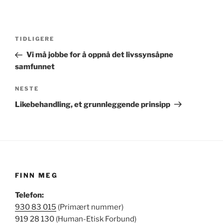
Innleggsnavigasjon
Forrige
TIDLIGERE
innlegg
Vi må jobbe for å oppnå det livssynsåpne
samfunnet
Neste
NESTE
innlegg
Likebehandling, et grunnleggende prinsipp
FINN MEG
Telefon:
930 83 015
(Primært nummer)
919 28 130
(Human-Etisk Forbund)