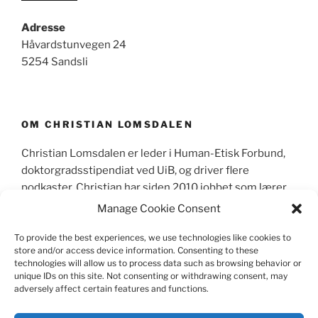
Adresse
Håvardstunvegen 24
5254 Sandsli
OM CHRISTIAN LOMSDALEN
Christian Lomsdalen er leder i Human-Etisk Forbund,
doktorgradsstipendiat ved UiB, og driver flere
podkaster. Christian har siden 2010 jobbet som lærer,
primært sett som lektor i videregående skole og
Manage Cookie Consent
skrevet mer enn 600 leserinnlegg og kronikker i
norske aviser.
To provide the best experiences, we use technologies like cookies to
store and/or access device information. Consenting to these
technologies will allow us to process data such as browsing behavior or
unique IDs on this site. Not consenting or withdrawing consent, may
adversely affect certain features and functions.
CV
|
Skriverier
|
Media
|
Foredrag
|
Pressebilder
|