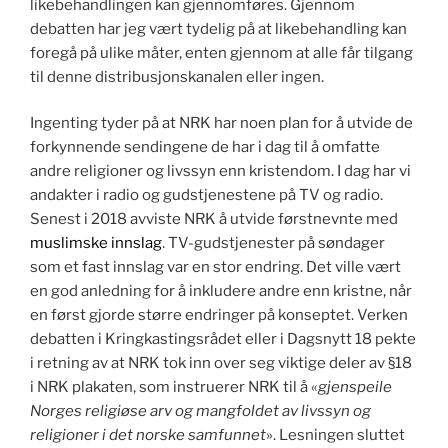
likebehandlingen kan gjennomføres. Gjennom
debatten har jeg vært tydelig på at likebehandling kan
foregå på ulike måter, enten gjennom at alle får tilgang
til denne distribusjonskanalen eller ingen.
Ingenting tyder på at NRK har noen plan for å utvide de
forkynnende sendingene de har i dag til å omfatte
andre religioner og livssyn enn kristendom. I dag har vi
andakter i radio og gudstjenestene på TV og radio.
Senest i 2018 avviste NRK å utvide førstnevnte med
muslimske innslag
. TV-gudstjenester på søndager
som et fast innslag var en stor endring. Det ville vært
en god anledning for å inkludere andre enn kristne, når
en først gjorde større endringer på konseptet. Verken
debatten i Kringkastingsrådet eller i Dagsnytt 18 pekte
i retning av at NRK tok inn over seg viktige deler av §18
i NRK plakaten, som instruerer NRK til å «
gjenspeile
Norges religiøse arv og mangfoldet av livssyn og
religioner i det norske samfunnet
». Lesningen sluttet